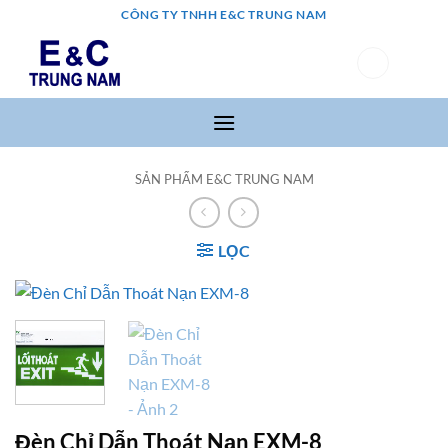
Bỏ
CÔNG TY TNHH E&C TRUNG NAM
qua
nội
0
dung
SẢN PHẨM E&C TRUNG NAM
LỌC
Đèn Chỉ Dẫn Thoát Nạn EXM-8