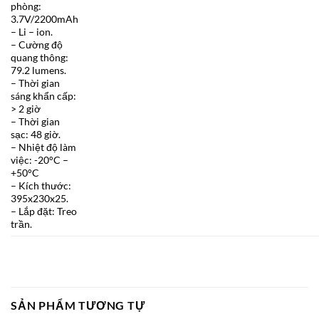
phòng:
3.7V/2200mAh
– Li – ion.
– Cường độ
quang thông:
79.2 lumens.
– Thời gian
sáng khẩn cấp:
> 2 giờ
– Thời gian
sạc: 48 giờ.
– Nhiệt độ làm
việc: -20°C –
+50°C
– Kích thước:
395x230x25.
– Lắp đặt: Treo
trần.
SẢN PHẨM TƯƠNG TỰ