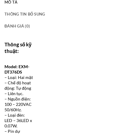
MÔ TẢ
THÔNG TIN BỔ SUNG
ĐÁNH GIÁ (0)
Thông số kỹ
thuật:
Model: EXM-
DT376DS
– Loại: Hai mặt
– Chế độ hoạt
động: Tự động
– Liên tục.
– Nguồn điện:
100 – 220VAC
50/60Hz.
– Loại đèn:
LED – 36LED x
0.07W.
– Pin dự