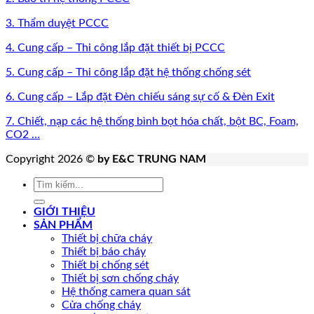
3. Thẩm duyệt PCCC
4. Cung cấp – Thi công lắp đặt thiết bị PCCC
5. Cung cấp – Thi công lắp đặt hệ thống chống sét
6. Cung cấp – Lắp đặt Đèn chiếu sáng sự cố & Đèn Exit
7. Chiết, nạp các hệ thống bình bọt hóa chất, bột BC, Foam,
CO2 …
Copyright 2026 ©
by E&C TRUNG NAM
Tìm
kiếm:
GIỚI THIỆU
SẢN PHẨM
Thiết bị chữa cháy
Thiết bị báo cháy
Thiết bị chống sét
Thiết bị sơn chống cháy
Hệ thống camera quan sát
Cửa chống cháy