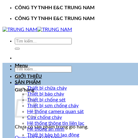
Bỏ
CÔNG TY TNHH E&C TRUNG NAM
qua
CÔNG TY TNHH E&C TRUNG NAM
nội
dung
Tìm
kiếm:
Menu
Tìm
kiếm:
GIỚI THIỆU
SẢN PHẨM
0
Thiết bị chữa cháy
Giỏ hàng
Thiết bị báo cháy
Thiết bị chống sét
Thiết bị sơn chống cháy
Hệ thống camera quan sát
Cửa chống cháy
Hệ thống thông tin liên lạc
Chưa có sản phẩm trong giỏ hàng.
Hệ thống an ninh
Thiết bị bảo hộ lao động
Quay trở lại cửa hàng