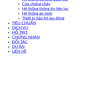
Cửa chống cháy
Hệ thống thông tin liên lạc
Hệ thống an ninh
Thiết bị bảo hộ lao động
TIÊU CHUẨN
DỊCH VỤ
HỖ TRỢ
CHỨNG NHẬN
ĐỐI TÁC
DỰ ÁN
LIÊN HỆ