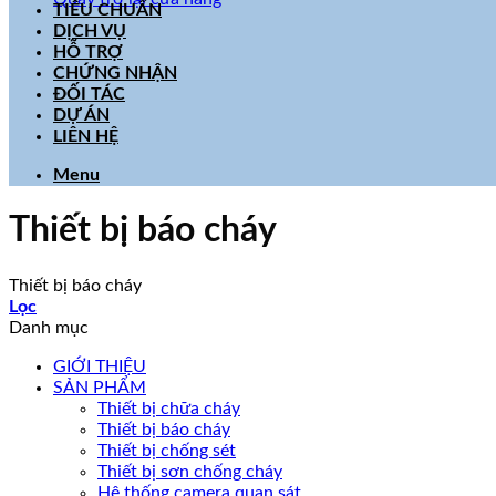
TIÊU CHUẨN
DỊCH VỤ
HỖ TRỢ
CHỨNG NHẬN
ĐỐI TÁC
DỰ ÁN
LIÊN HỆ
Menu
Thiết bị báo cháy
Thiết bị báo cháy
Lọc
Danh mục
GIỚI THIỆU
SẢN PHẨM
Thiết bị chữa cháy
Thiết bị báo cháy
Thiết bị chống sét
Thiết bị sơn chống cháy
Hệ thống camera quan sát