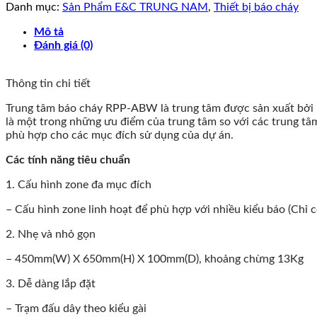
Danh mục:
Sản Phẩm E&C TRUNG NAM
,
Thiết bị báo cháy
Mô tả
Đánh giá (0)
Thông tin chi tiết
Trung tâm báo cháy RPP-ABW là trung tâm được sản xuất bởi H
là một trong những ưu điểm của trung tâm so với các trung tâ
phù hợp cho các mục đích sử dụng của dự án.
Các tính năng tiêu chuẩn
1. Cấu hình zone đa mục đích
– Cấu hình zone linh hoạt để phù hợp với nhiều kiểu báo (Chỉ c
2. Nhẹ và nhỏ gọn
– 450mm(W) X 650mm(H) X 100mm(D), khoảng chừng 13Kg
3. Dễ dàng lắp đặt
– Trạm đấu dây theo kiểu gài