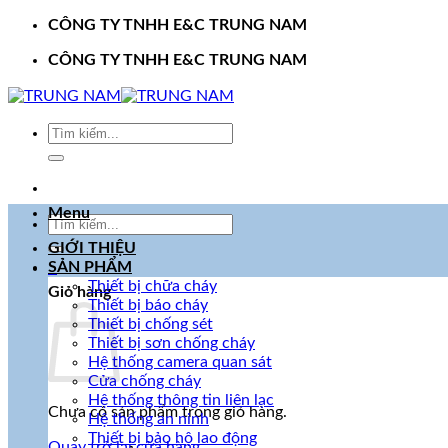
Bỏ
CÔNG TY TNHH E&C TRUNG NAM
qua
CÔNG TY TNHH E&C TRUNG NAM
nội
dung
Tìm
kiếm:
Menu
Tìm
kiếm:
GIỚI THIỆU
SẢN PHẨM
0
Thiết bị chữa cháy
Giỏ hàng
Thiết bị báo cháy
Thiết bị chống sét
Thiết bị sơn chống cháy
Hệ thống camera quan sát
Cửa chống cháy
Hệ thống thông tin liên lạc
Chưa có sản phẩm trong giỏ hàng.
Hệ thống an ninh
Thiết bị bảo hộ lao động
Quay trở lại cửa hàng