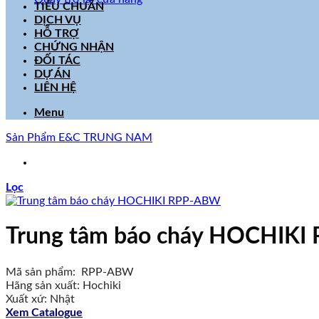
TIÊU CHUẨN
DỊCH VỤ
HỖ TRỢ
CHỨNG NHẬN
ĐỐI TÁC
DỰ ÁN
LIÊN HỆ
Menu
Sản Phẩm E&C TRUNG NAM
Lọc
Trung tâm báo cháy HOCHIK
Mã sản phẩm: RPP-ABW
Hãng sản xuất: Hochiki
Xuất xứ: Nhật
Xem Catalogue