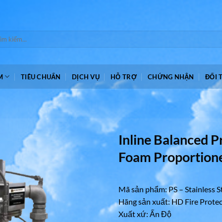
m:
M
TIÊU CHUẨN
DỊCH VỤ
HỖ TRỢ
CHỨNG NHẬN
ĐỐI 
Inline Balanced P
Foam Proportion
Mã sản phẩm: PS – Stainless S
Hãng sản xuất: HD Fire Protec
Xuất xứ: Ấn Độ