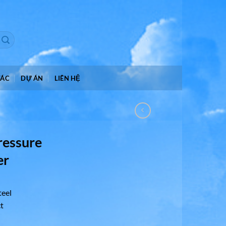
TÁC
DỰ ÁN
LIÊN HỆ
ressure
er
teel
t