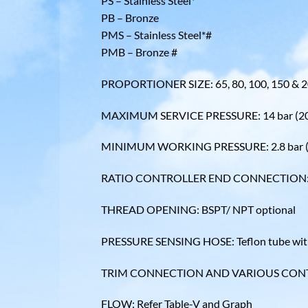
PS – Stainless Steel*
PB – Bronze
PMS – Stainless Steel*#
PMB – Bronze #
PROPORTIONER SIZE: 65, 80, 100, 150 & 
MAXIMUM SERVICE PRESSURE: 14 bar (200 ps
MINIMUM WORKING PRESSURE: 2.8 bar (4
RATIO CONTROLLER END CONNECTION: Wafer 
THREAD OPENING: BSPT/ NPT optional
PRESSURE SENSING HOSE: Teflon tube with 
TRIM CONNECTION AND VARIOUS CONTROL
FLOW: Refer Table-V and Graph