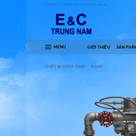
Bỏ
CÔNG TY TNHH E&C TRUNG NAM
qua
nội
Tìm
dung
kiế
MENU
GIỚI THIỆU
SẢN PHẨ
THIẾT BỊ CHỮA CHÁY
/
FOAM