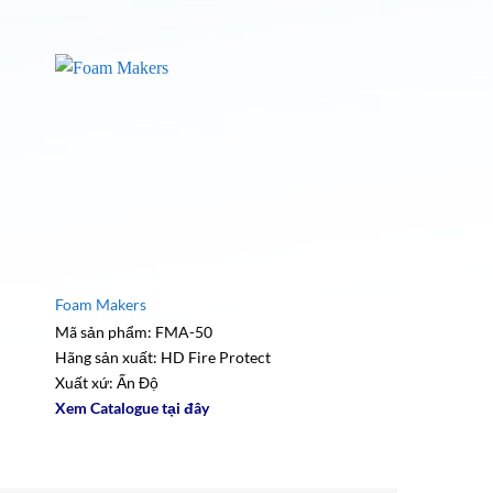
Foam Makers
Ratio Controller
Mã sản phẩm: FMA-50
Mã sản phẩm: RCW-
Hãng sản xuất: HD Fire Protect
Hãng sản xuất: HD Fi
Xuất xứ: Ấn Độ
Xuất xứ: Ấn Độ
Xem Catalogue tại đây
Xem Catalogue tại đ