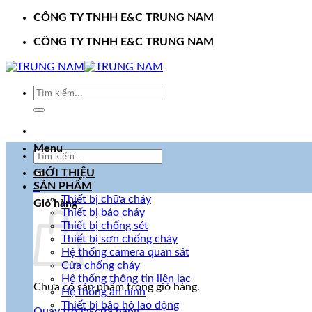
Bỏ
CÔNG TY TNHH E&C TRUNG NAM
qua
CÔNG TY TNHH E&C TRUNG NAM
nội
dung
Tìm
kiếm:
Menu
Tìm
kiếm:
GIỚI THIỆU
SẢN PHẨM
0
Thiết bị chữa cháy
Giỏ hàng
Thiết bị báo cháy
Thiết bị chống sét
Thiết bị sơn chống cháy
Hệ thống camera quan sát
Cửa chống cháy
Hệ thống thông tin liên lạc
Chưa có sản phẩm trong giỏ hàng.
Hệ thống an ninh
Thiết bị bảo hộ lao động
Quay trở lại cửa hàng