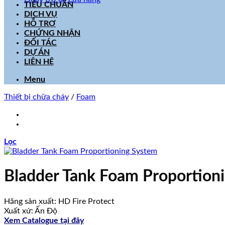
TIÊU CHUẨN
DỊCH VỤ
HỖ TRỢ
CHỨNG NHẬN
ĐỐI TÁC
DỰ ÁN
LIÊN HỆ
Menu
Thiết bị chữa cháy
/
Foam
Lọc
Bladder Tank Foam Proportion
Hãng sản xuất: HD Fire Protect
Xuất xứ: Ấn Độ
Xem Catalogue tại đây