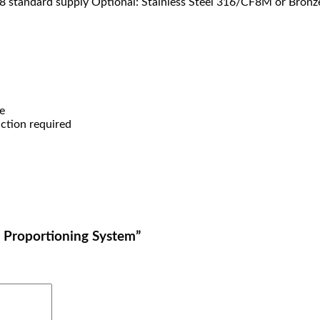
standard supply Optional: Stainless Steel 316/CF8M or Bronze
re
ction required
 Proportioning System”