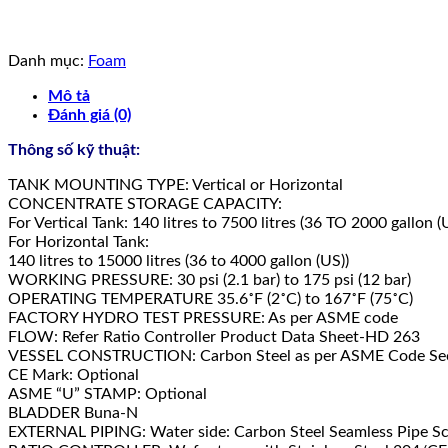
Danh mục:
Foam
Mô tả
Đánh giá (0)
Thông số kỹ thuật:
TANK MOUNTING TYPE: Vertical or Horizontal
CONCENTRATE STORAGE CAPACITY:
For Vertical Tank: 140 litres to 7500 litres (36 TO 2000 gallon (
For Horizontal Tank:
140 litres to 15000 litres (36 to 4000 gallon (US))
WORKING PRESSURE: 30 psi (2.1 bar) to 175 psi (12 bar)
OPERATING TEMPERATURE 35.6˚F (2˚C) to 167˚F (75˚C)
FACTORY HYDRO TEST PRESSURE: As per ASME code
FLOW: Refer Ratio Controller Product Data Sheet-HD 263
VESSEL CONSTRUCTION: Carbon Steel as per ASME Code Section
CE Mark: Optional
ASME “U” STAMP: Optional
BLADDER Buna-N
EXTERNAL PIPING: Water side: Carbon Steel Seamless Pipe Sch