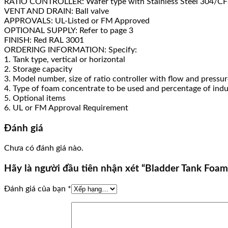
RATIO CONTROLLER: Wafer type with Stainless Steel 304/CF8 
VENT AND DRAIN: Ball valve
APPROVALS: UL-Listed or FM Approved
OPTIONAL SUPPLY: Refer to page 3
FINISH: Red RAL 3001
ORDERING INFORMATION: Specify:
1. Tank type, vertical or horizontal
2. Storage capacity
3. Model number, size of ratio controller with flow and pressu
4. Type of foam concentrate to be used and percentage of indu
5. Optional items
6. UL or FM Approval Requirement
Đánh giá
Chưa có đánh giá nào.
Hãy là người đầu tiên nhận xét “Bladder Tank Foam
Đánh giá của bạn
*