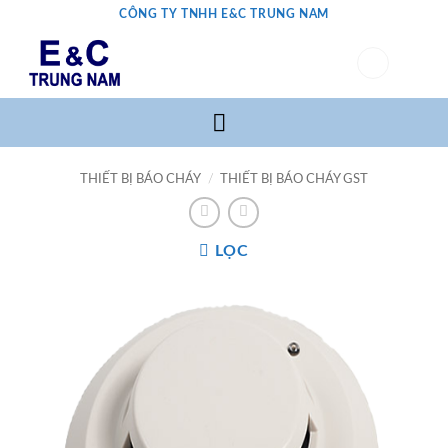
Bỏ
CÔNG TY TNHH E&C TRUNG NAM
qua
nội
0
dung
THIẾT BỊ BÁO CHÁY
/
THIẾT BỊ BÁO CHÁY GST
LỌC