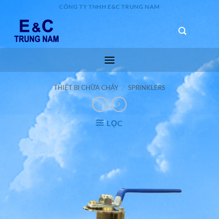
Bỏ
CÔNG TY TNHH E&C TRUNG NAM
qua
nội
0
dung
THIẾT BỊ CHỮA CHÁY
/
SPRINKLERS
LỌC