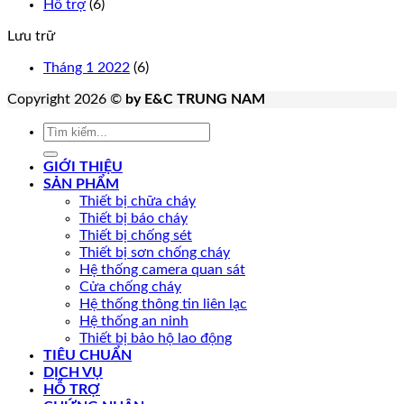
Hỗ trợ
(6)
Hochiki
dẫn
Tâm
thường
sử
GST
Lưu trữ
dụng
thường
trung
Tháng 1 2022
(6)
tâm
báo
Copyright 2026 ©
by E&C TRUNG NAM
cháy
Tìm
Hochiki
kiếm:
FireNET
GIỚI THIỆU
SẢN PHẨM
Thiết bị chữa cháy
Thiết bị báo cháy
Thiết bị chống sét
Thiết bị sơn chống cháy
Hệ thống camera quan sát
Cửa chống cháy
Hệ thống thông tin liên lạc
Hệ thống an ninh
Thiết bị bảo hộ lao động
TIÊU CHUẨN
DỊCH VỤ
HỖ TRỢ