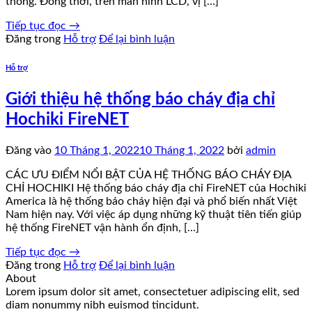
thống. Đồng thời, trên màn hình LCD, vị […]
Tiếp tục đọc
→
Đăng trong
Hỗ trợ
Để lại bình luận
Hỗ trợ
Giới thiệu hệ thống báo cháy địa chỉ
Hochiki FireNET
Đăng vào
10 Tháng 1, 2022
10 Tháng 1, 2022
bởi
admin
CÁC ƯU ĐIỂM NỔI BẬT CỦA HỆ THỐNG BÁO CHÁY ĐỊA
CHỈ HOCHIKI Hệ thống báo cháy địa chỉ FireNET của Hochiki
America là hệ thống báo cháy hiện đại và phổ biến nhất Việt
Nam hiện nay. Với việc áp dụng những kỹ thuật tiên tiến giúp
hệ thống FireNET vận hành ổn định, […]
Tiếp tục đọc
→
Đăng trong
Hỗ trợ
Để lại bình luận
About
Lorem ipsum dolor sit amet, consectetuer adipiscing elit, sed
diam nonummy nibh euismod tincidunt.