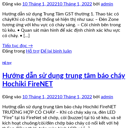
Đăng vào
10 Tháng 1, 2022
10 Tháng 1, 2022
bởi
admin
Hướng dẫn sử dụng Trung Tâm GST thường 1. Thao tác có
cháyKhi có cháy hệ thống sẻ hiện thị như sau: – Đèn Zone
tương ứng với khu vực có cháy sáng. – Còi chính bên trong
tủ kêu. • Quan sát màn hình để xác định chính xác khu vực
có cháy. • […]
Tiếp tục đọc
→
Đăng trong
Hỗ trợ
Để lại bình luận
Hỗ trợ
Hướng dẫn sử dụng trung tâm báo cháy
Hochiki FireNET
Đăng vào
10 Tháng 1, 2022
10 Tháng 1, 2022
bởi
admin
Hướng dẫn sử dụng trung tâm báo cháy Hochiki FireNET
TRƯỜNG HỢP CÓ CHÁY – Khi có cháy xảy ra, đèn LED
“Fire” tại tủ FireNet sẽ chớp, còi (buzzer) tại tủ sẽ kêu, và sẽ
kích hoạt chuông/còi/đèn chớp báo cháy có nối kết với hệ