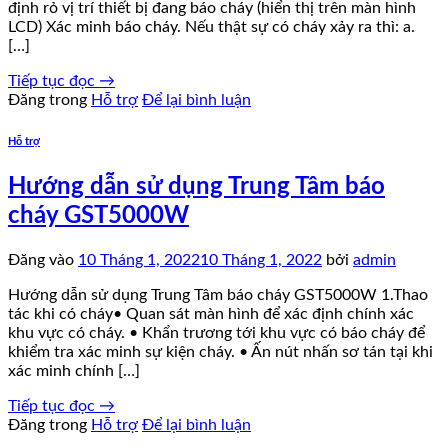
định rỏ vị trí thiết bị đang báo cháy (hiển thị trên màn hình
LCD) Xác minh báo cháy. Nếu thật sự có cháy xảy ra thì: a.
[…]
Tiếp tục đọc
→
Đăng trong
Hỗ trợ
Để lại bình luận
Hỗ trợ
Hướng dẫn sử dụng Trung Tâm báo
cháy GST5000W
Đăng vào
10 Tháng 1, 2022
10 Tháng 1, 2022
bởi
admin
Hướng dẫn sử dụng Trung Tâm báo cháy GST5000W 1.Thao
tác khi có cháy• Quan sát màn hình để xác định chính xác
khu vực có cháy. • Khẩn trương tới khu vực có báo cháy để
khiểm tra xác minh sự kiện cháy. • Ấn nút nhấn sơ tán tại khi
xác minh chính […]
Tiếp tục đọc
→
Đăng trong
Hỗ trợ
Để lại bình luận