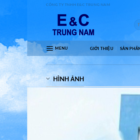
Bỏ
CÔNG TY TNHH E&C TRUNG NAM
qua
nội
Tìm
dung
kiế
MENU
GIỚI THIỆU
SẢN PHẨ
HÌNH ẢNH