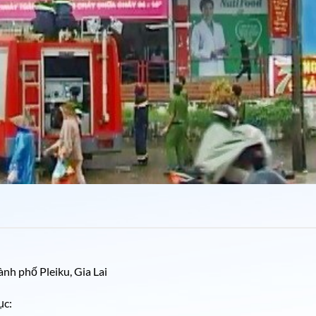
nh phố Pleiku, Gia Lai
ục
: