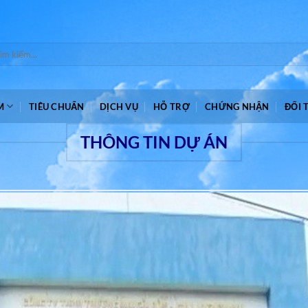
m:
M
TIÊU CHUẨN
DỊCH VỤ
HỖ TRỢ
CHỨNG NHẬN
ĐỐI 
THÔNG TIN DỰ ÁN