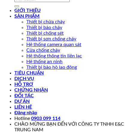
kiếm:
GIỚI THIỆU
SẢN PHẨM
Thiết bị chữa cháy
Thiết bị báo cháy
Thiết bị chống sét
Thiết bị sơn chống cháy
Hệ thống camera quan sát
Cửa chống cháy
Hệ thống thông tin liên lạc
Hệ thống an ninh
Thiết bị bảo hộ lao động
TIÊU CHUẨN
DỊCH VỤ
HỖ TRỢ
CHỨNG NHẬN
ĐỐI TÁC
DỰ ÁN
LIÊN HỆ
Đăng nhập
Hotline
0903 099 114
CHÀO MỪNG BẠN ĐẾN VỚI CÔNG TY TNHH E&C
TRUNG NAM