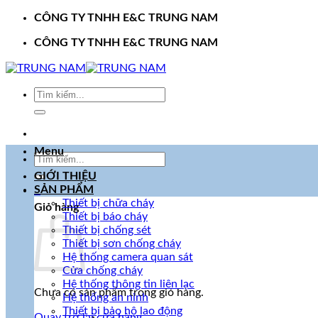
Bỏ
CÔNG TY TNHH E&C TRUNG NAM
qua
CÔNG TY TNHH E&C TRUNG NAM
nội
dung
Tìm
kiếm:
Menu
Tìm
kiếm:
GIỚI THIỆU
SẢN PHẨM
0
Thiết bị chữa cháy
Giỏ hàng
Thiết bị báo cháy
Thiết bị chống sét
Thiết bị sơn chống cháy
Hệ thống camera quan sát
Cửa chống cháy
Hệ thống thông tin liên lạc
Chưa có sản phẩm trong giỏ hàng.
Hệ thống an ninh
Thiết bị bảo hộ lao động
Quay trở lại cửa hàng